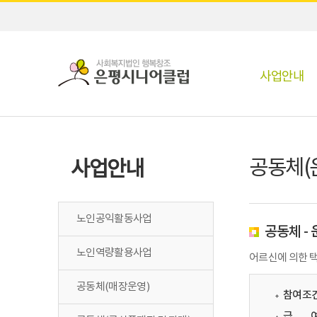
사업안내
공동체(
사업안내
노인공익활동사업
공동체 -
노인역량활용사업
어르신에 의한 택
공동체(매장운영)
참여조건
급
여