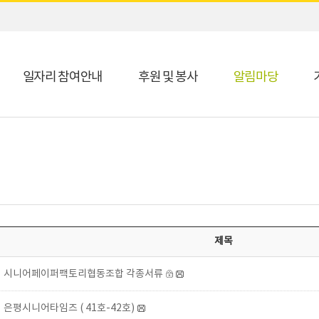
일자리 참여안내
후원 및 봉사
알림마당
제목
시니어페이퍼팩토리협동조합 각종서류
은평시니어타임즈 ( 41호-42호)