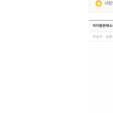
사랑
아이맘몬테소리
작성자 : 김병권(