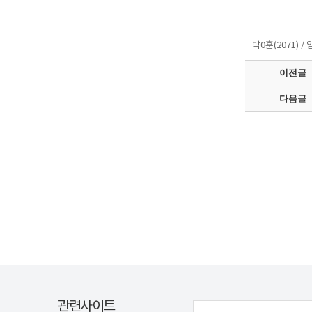
- 아
박0훈(2071) / 
이전글
다음글
관련사이트