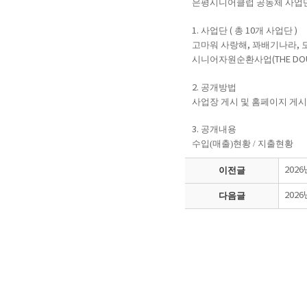
은평시니어클럽 공동체 사업
사업단
총
개 사업단
1.
(
10
)
고마워 사랑해
꽈배기나라
,
,
시니어자원순환사업
(THE DO
공개방법
2.
사업장 게시 및 홈페이지 게시
공개내용
3.
수입(매출)현황 / 지출현황
이전글
202
다음글
202